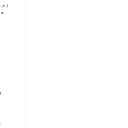
 und
öhe
u
n