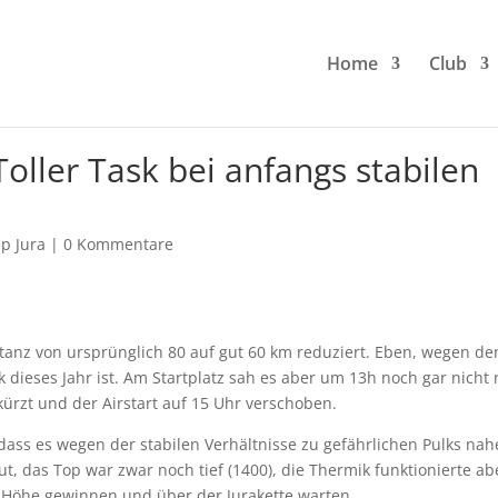
Home
Club
Toller Task bei anfangs stabilen
p Jura
|
0 Kommentare
stanz von ursprünglich 80 auf gut 60 km reduziert. Eben, wegen de
k dieses Jahr ist. Am Startplatz sah es aber um 13h noch gar nicht
rzt und der Airstart auf 15 Uhr verschoben.
dass es wegen der stabilen Verhältnisse zu gefährlichen Pulks nah
, das Top war zwar noch tief (1400), die Thermik funktionierte ab
Höhe gewinnen und über der Jurakette warten.