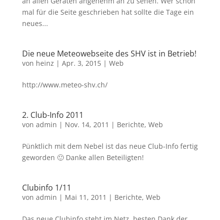
an allen Geräten angenehm an zu sehen. Wer schon
mal für die Seite geschrieben hat sollte die Tage ein
neues...
Die neue Meteowebseite des SHV ist in Betrieb!
von
heinz
|
Apr. 3, 2015
|
Web
http://www.meteo-shv.ch/
2. Club-Info 2011
von
admin
|
Nov. 14, 2011
|
Berichte
,
Web
Pünktlich mit dem Nebel ist das neue Club-Info fertig
geworden 🙂 Danke allen Beteiligten!
Clubinfo 1/11
von
admin
|
Mai 11, 2011
|
Berichte
,
Web
Das neue Clubinfo steht im Netz, besten Dank der