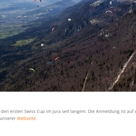
B den ersten Swiss Cup im Jura seit langem. Die Anmeldung ist auf 
f unserer
Webseite
.